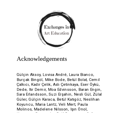
Acknowledgements
Gülçin Aksoy, Lovisa André, Laura Bianco, 
Burçak Bingöl, Mike Bode, Betül Bolat, Cemil 
Çalkıcı, Kadir Çelik, Aslı Çetinkaya, Eser Öykü, 
Dede, Itır Demir, Moa Edvinsson, Baran Engin, 
Sara Erlandsson, Suzi Erşahin, Nesli Gül, Zülal 
Güler, Gülçin Karaca, Betül Katıgöz, Neslihan 
Koyuncu, Maria Lantz, Veli Mert, Paula 
Molinos, Madelene Nilsson, Işın Önol, 