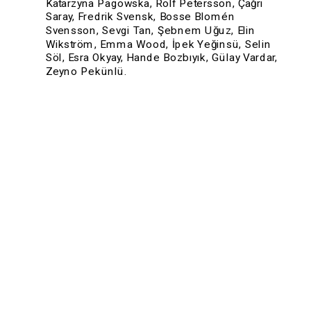
Katarzyna Pagowska, Rolf Petersson, Çağrı 
Saray, Fredrik Svensk, Bosse Blomén 
Svensson, Sevgi Tan, Şebnem Uğuz, Elin 
Wikström, Emma Wood, İpek Yeğinsü, Selin 
Söl, Esra Okyay, Hande Bozbıyık, Gülay Vardar, 
Zeyno Pekünlü.