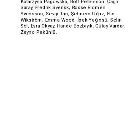
Katarzyna Pagowska, Rolf Petersson, Çağrı 
Saray, Fredrik Svensk, Bosse Blomén 
Svensson, Sevgi Tan, Şebnem Uğuz, Elin 
Wikström, Emma Wood, İpek Yeğinsü, Selin 
Söl, Esra Okyay, Hande Bozbıyık, Gülay Vardar, 
Zeyno Pekünlü.